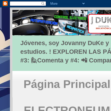
Jóvenes, soy Jovanny DuKe y lo
estudios. ! EXPLOREN LAS PÁG
#3: 🙋Comenta y #4: 📲 Compa
Página Principal
ELECTRONEUMÁ