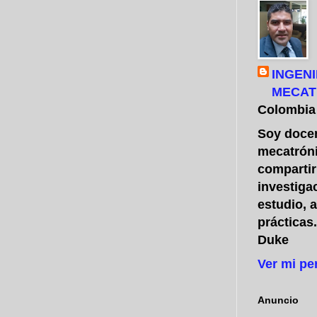
INGENI
MECAT
Colombia
Soy docen
mecatróni
compartir
investiga
estudio, 
prácticas
Duke
Ver mi pe
Anuncio