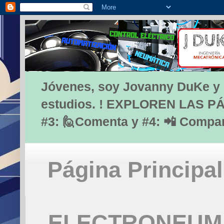
Jóvenes, soy Jovanny DuKe y lo
estudios. ! EXPLOREN LAS PÁG
#3: 🙋Comenta y #4: 📲 Compa
Página Principal
ELECTRONEUMÁ