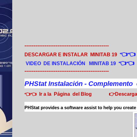
----------------------------------------------
👈👈 
DESCARGAR E INSTALAR MINITAB 19
👈👈 
VIDEO DE INSTALACIÓN MINITAB 19
----------------------------------------------
PHStat Instalación - Complemento e
👈👈 Ir a la Página del Blog
👉Descarga
PHStat provides a software assist to help you create