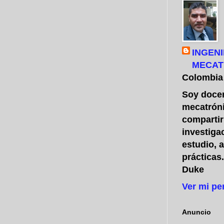
INGENI
MECAT
Colombia
Soy docen
mecatróni
compartir
investiga
estudio, 
prácticas
Duke
Ver mi pe
Anuncio