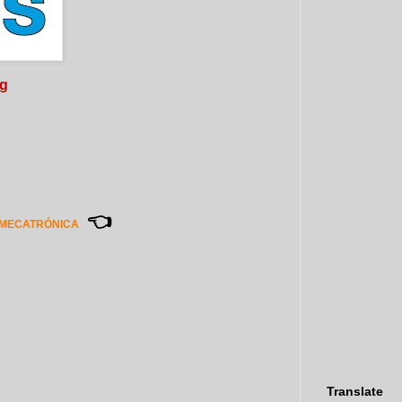
og
👈
 MECATRÓNICA
Translate