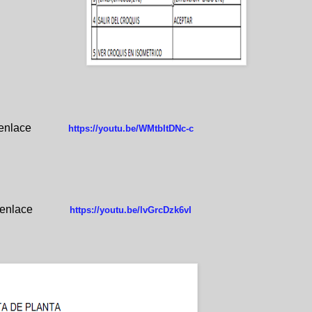
enlace 
https://youtu.be/WMtbItDNc-c 
enlace 
https://youtu.be/lvGrcDzk6vI