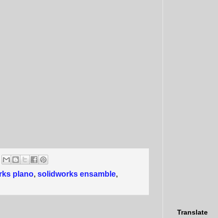
rks plano
,
solidworks ensamble
,
Translate