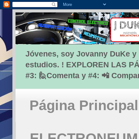
Jóvenes, soy Jovanny DuKe y lo
estudios. ! EXPLOREN LAS PÁG
#3: 🙋Comenta y #4: 📲 Compa
Página Principal
ELECTRONEUMÁ