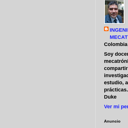
INGENI
MECAT
Colombia
Soy docen
mecatróni
compartir
investiga
estudio, 
prácticas
Duke
Ver mi pe
Anuncio