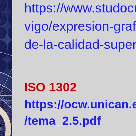
https://www.studo
vigo/expresion-gra
de-la-calidad-supe
ISO 1302
https://ocw.unican.
/tema_2.5.pdf