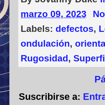
marzo 09, 2023
No
Labels:
defectos
,
L
ondulación
,
orient
Rugosidad
,
Superf
Pá
Suscribirse a:
Entr