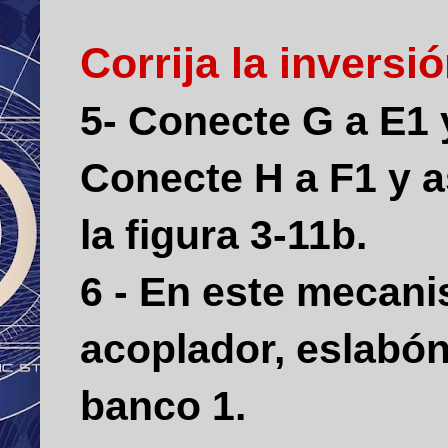
Corrija la inversi
5- Conecte G a E1 
Conecte H a F1 y a
la figura 3-11b.
6 - En este mecanis
acoplador, eslabó
banco 1.