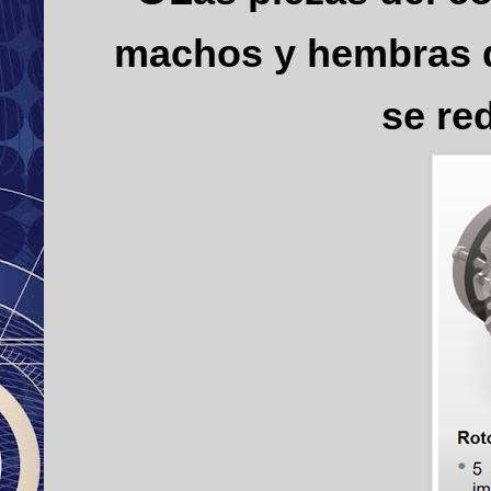
machos y hembras q
se re