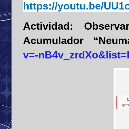
https://youtu.be/UU
Actividad:
Observar
Acumulador
“
Neumá
v=-nB4v_zrdXo&list