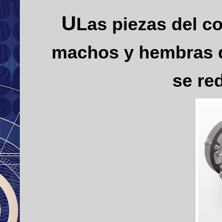
U
Las piezas del c
machos y hembras q
se re