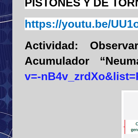
PISTONES Y DE TOR
https://youtu.be/UU
Actividad:
Observar
Acumulador
“
Neumá
v=-nB4v_zrdXo&list