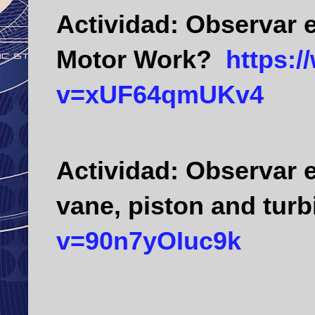
Actividad:
Observar e
Motor Work?
https:
v=xUF64qmUKv4
Actividad:
Observar e
vane, piston and turb
v=90n7yOIuc9k