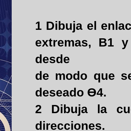
1 Dibuja el enl
extremas, B1 y
desde
de modo que se
deseado ϴ4.
2 Dibuja la c
direcciones.