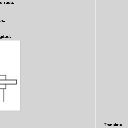
 cerrado.
os.
gitud.
Translate