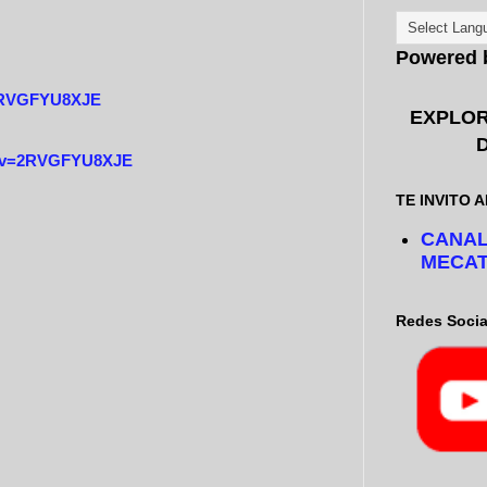
Powered
=2RVGFYU8XJE
EXPLOR
h?v=2RVGFYU8XJE
TE INVITO A
CANAL
MECAT
Redes Socia