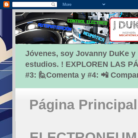
Jóvenes, soy Jovanny DuKe y lo
estudios. ! EXPLOREN LAS PÁG
#3: 🙋Comenta y #4: 📲 Compa
Página Principal
ELECTRONEUMÁ