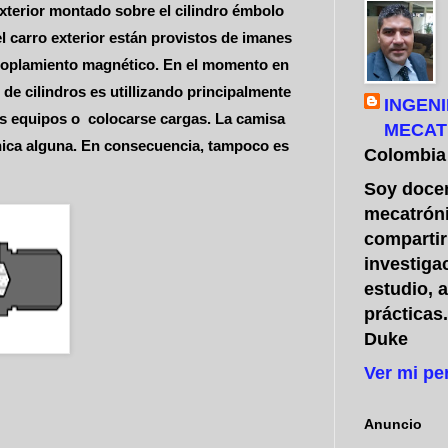
exterior montado sobre el cilindro émbolo
l carro exterior están provistos de imanes
acoplamiento magnético. En el momento en
de cilindros es utillizando principalmente
INGENI
os equipos o colocarse cargas. La camisa
MECAT
ánica alguna. En consecuencia, tampoco es
Colombia
Soy docen
mecatróni
compartir
investiga
estudio, 
prácticas
Duke
Ver mi pe
Anuncio