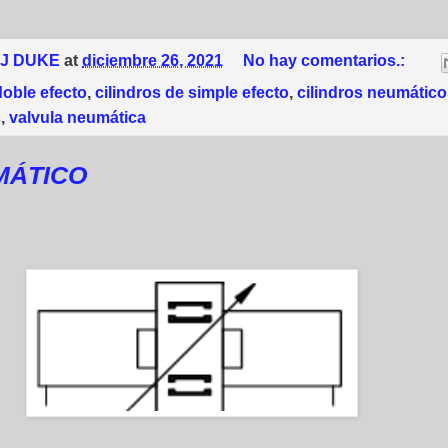
 J DUKE
at
diciembre 26, 2021
No hay comentarios.:
doble efecto
,
cilindros de simple efecto
,
cilindros neumátic
s
,
valvula neumática
MÁTICO