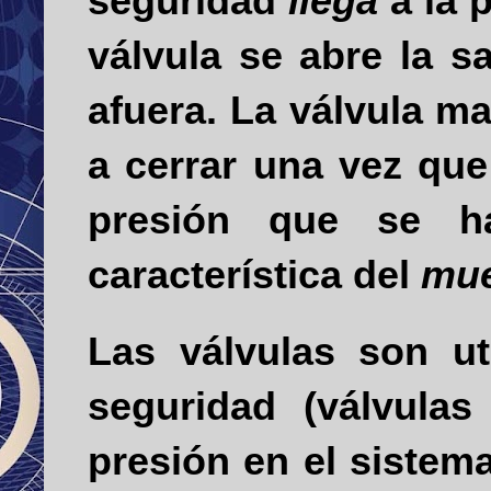
seguridad
llega
a la 
válvula
se abre la s
afuera. La válvu­la m
a cerrar una vez qu
presión que se ha
característica del
mue
L
as válvulas son ut
seguridad (válvula
presión en el sistem