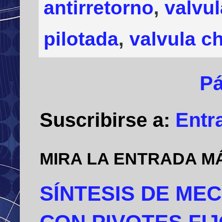
antirretorno
,
valvul
pilotada
,
valvula c
Pá
Suscribirse a:
Entr
MIRA LA ENTRADA M
SÍNTESIS DE ME