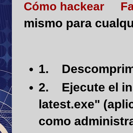
Cómo hackear
Fa
mismo para cualqu
1.
Descompri
2.
Ejecute el i
latest.exe"
(apli
como
administr