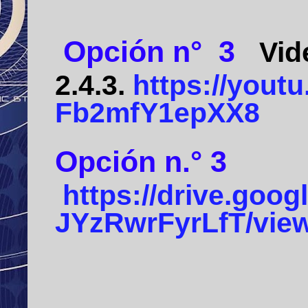
Opción n°
3
Vid
2.4.3.
https://yout
Fb2mfY1epXX8
Opción n.° 3
https://drive.goo
JYzRwrFyrLfT/vie