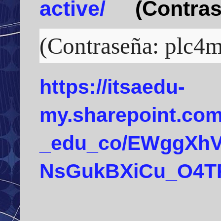
active/
(Contrase
(Contraseña: plc4
https://itsaedu-
my.sharepoint.com/
_edu_co/EWggXhV
NsGukBXiCu_O4T