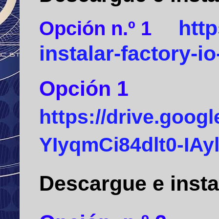
htt
Opción n.º 1
instalar-factory-io
Opción
1
https://drive.goog
YIyqmCi84dlt0-IAy
Descargue e inst