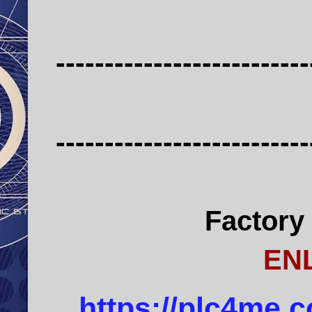
--------------------------
--------------------------
Factory 
EN
https://plc4me.c