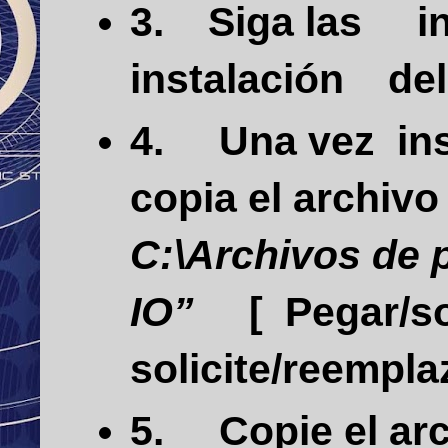
3.
Siga las
i
instalación
de
4.
Una vez
in
copia el archiv
C:\Archivos de 
IO”
[
Pegar/s
solicite/reempl
5.
Copie el ar