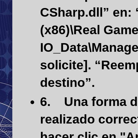
CSharp.dll”
en:
(x86)\Real Game
IO_Data\Manag
solicite]. “Reem
destino”.
6.
Una forma de
realizado correc
hacer clic en "A