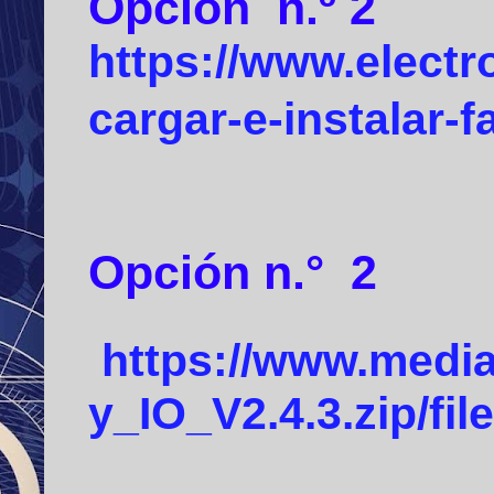
Opción
n.º 2
https://www.electr
cargar-e-instalar-fa
Opción n.°
2
https://www.media
y_IO_V2.4.3.zip/file