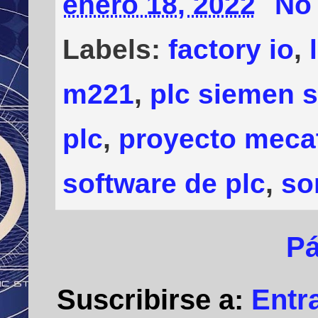
enero 18, 2022
No
Labels:
factory io
,
m221
,
plc siemen 
plc
,
proyecto meca
software de plc
,
so
Pá
Suscribirse a:
Entr