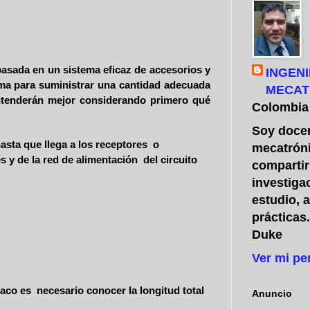
 basada en un sistema eficaz de accesorios y
INGENI
ema para suministrar una cantidad adecuada
MECAT
 entenderán mejor considerando primero qué
Colombia
Soy docen
asta que llega a los receptores o
mecatróni
s y de la red de alimentación del circuito
compartir
investiga
estudio, 
prácticas
Duke
Ver mi pe
baco es necesario conocer la longitud total
Anuncio