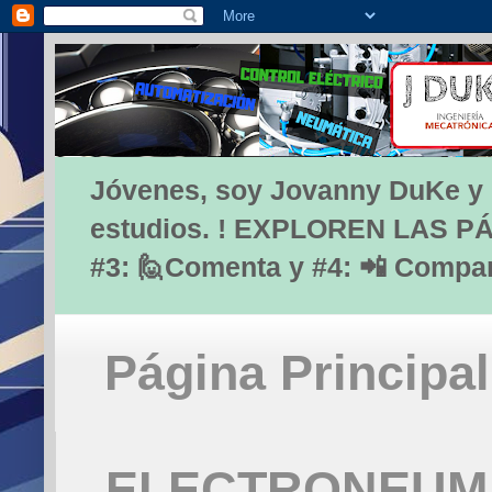
Jóvenes, soy Jovanny DuKe y lo
estudios. ! EXPLOREN LAS PÁG
#3: 🙋Comenta y #4: 📲 Compa
Página Principal
ELECTRONEUMÁ