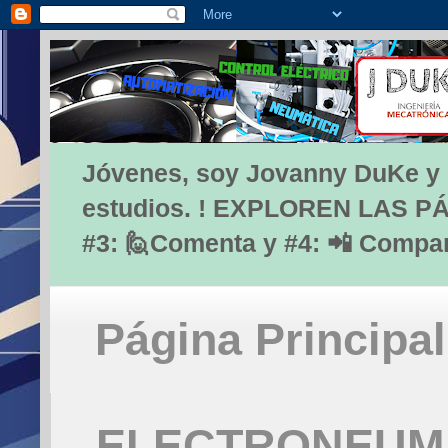
Jóvenes, soy Jovanny DuKe y lo
estudios. ! EXPLOREN LAS PÁG
#3: 🙋Comenta y #4: 📲 Compa
Página Principal
ELECTRONEUMÁ