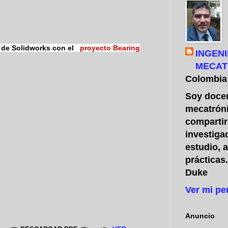
je de Solidworks con el
proyecto Bearing
INGENI
MECAT
Colombia
Soy docen
mecatróni
compartir
investiga
estudio, 
prácticas
Duke
Ver mi pe
Anuncio