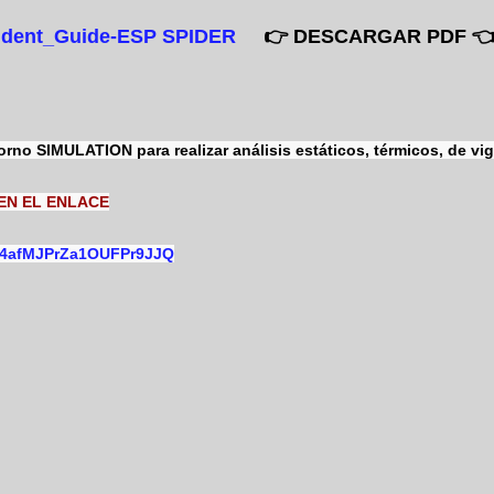
tudent_Guide-ESP SPIDER
👉
DESCARGAR PDF

rno SIMULATION para realizar análisis estáticos, térmicos, de v
EN EL ENLACE
5Q4afMJPrZa1OUFPr9JJQ