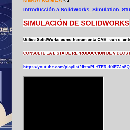
MEKATRONICA
👈
Introducción a SolidWorks_Simulation_S
SIMULACIÓN DE SOLIDWORKS
Utilice SolidWorks como herramienta CAE
con el ento
CONSULTE LA LISTA DE REPRODUCCIÓN DE VÍDEOS 
https://youtube.com/playlist?list=PLHTERkK4EZJo