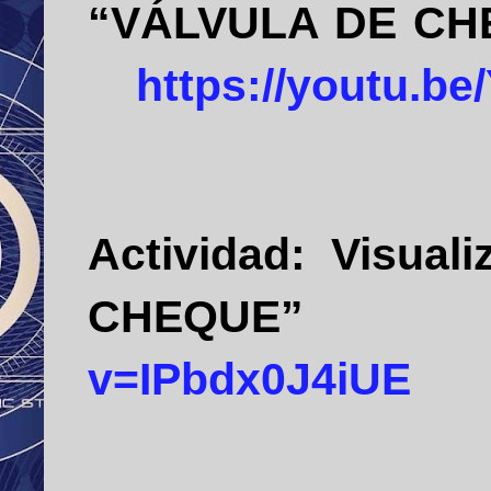
“VÁLVULA DE C
https://youtu.be
Actividad:
Visual
CHEQU
v=IPbdx0J4iUE