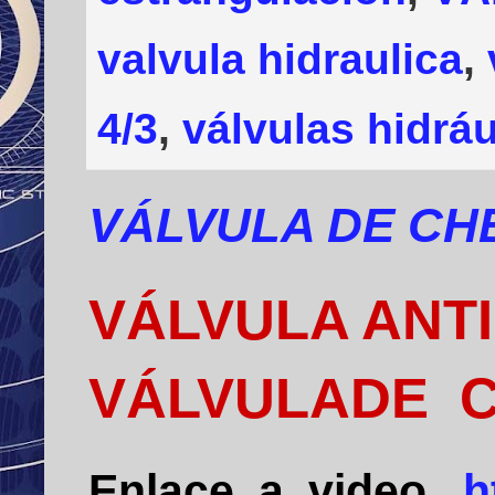
valvula hidraulica
,
4/3
,
válvulas hidráu
VÁLVULA DE CH
VÁLVULA AN
VÁLVULADE 
Enlace a video
h