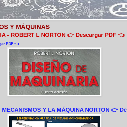
OS Y MÁQUINAS
A - ROBERT L NORTON
👉 Descargar PDF 👈
gar PDF 👈
S MECANISMOS Y LA MÁQUINA NORTON
👉
De