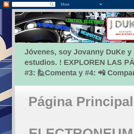
Jóvenes, soy Jovanny DuKe y lo
estudios. ! EXPLOREN LAS PÁG
#3: 🙋Comenta y #4: 📲 Compa
Página Principal
ELECTRONEUMÁ