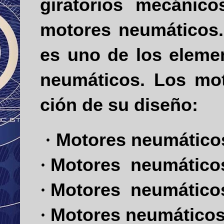
gira­torios mecánic
motores neumáti­cos. 
es uno de los elemen
neumáticos. Los mot
ción de su diseño:
Motores
neumátic
·
Motores
neumátic
·
Motores
neumátic
·
Motores
neumático
·