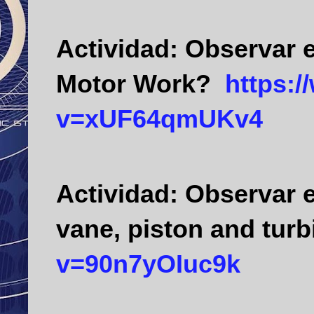
Actividad:
Observar e
Motor Work?
https:
v=xUF64qmUKv4
Actividad:
Observar e
vane, piston and turb
v=90n7yOIuc9k