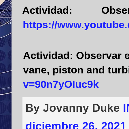
Actividad:
Ob
https://www.youtub
Actividad:
Observar e
vane, piston and turb
v=90n7yOIuc9k
By Jovanny Duke
diciembre 26, 2021