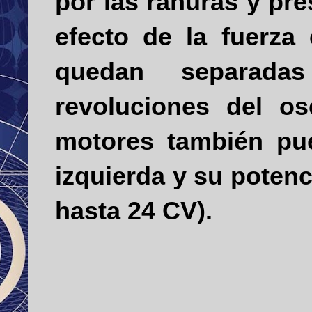
por las ranuras
y
pre
efecto de la fuerza
quedan separada
revoluciones del o
motores también pue
izquierda
y
su potenc
hasta 24 CV).