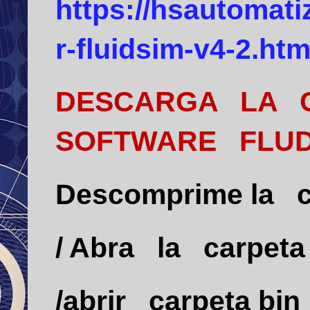
https://hsautomat
r-fluidsim-v4-2.htm
DESCARGA
LA
SOFTWARE
FLU
Descomprime la
/ Abra
la
carpet
/abrir
carpeta
bin