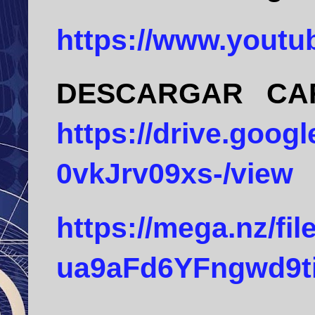
https://www.yout
DESCARGAR
CA
https://drive.goog
0vkJrv09xs-/view
https://mega.nz/f
ua9aFd6YFngwd9