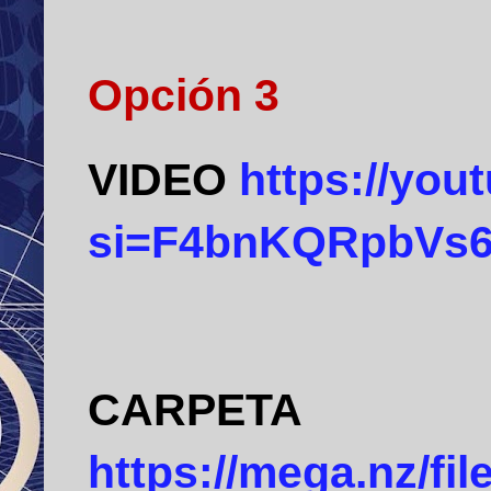
Opción 3
VIDEO
https://you
si=F4bnKQRpbVs
CARPETA
https://mega.nz/