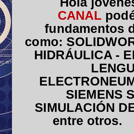
Hola jóvene
CANAL
podé
fundamentos
como:
SOLIDWO
HIDRÁULICA - 
LENGU
ELECTRONEUM
SIEMENS
S
SIMULACIÓN
D
entre otros.