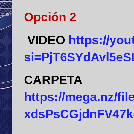
Opción 2
VIDEO
https://yo
si=PjT6SYdAvl5e
CARPETA
https://mega.nz/f
xdsPsCGjdnFV47k