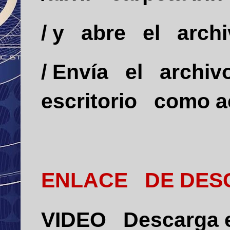
/ y
abre
el
arch
/
Envía
el
archiv
escritorio
como
a
ENLACE
DE DE
VIDEO
Descarga e