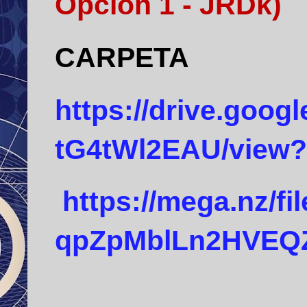
Opción 1 - JRDk)
CARPETA
https://drive.goog
tG4tWl2EAU/view?
https://mega.nz/
qpZpMblLn2HVE