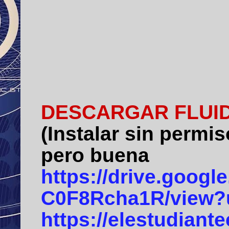
DESCARGAR FLUID
(Instalar sin permi
pero buena
https://drive.goog
C0F8Rcha1R/view?
https://elestudiant