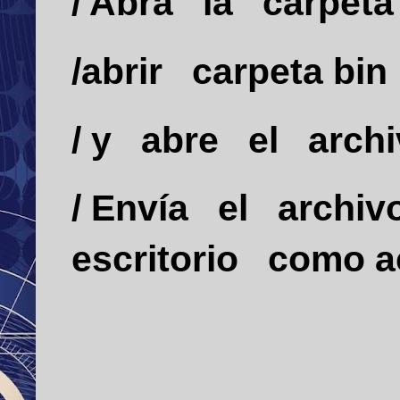
/ Abra
la
carpet
/abrir
carpeta
bin
/ y
abre
el
arch
/
Envía
el
archiv
escritorio
como
a