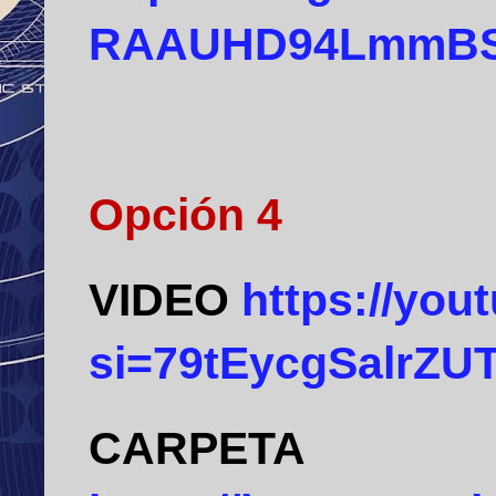
RAAUHD94LmmBS
Opción 4
VIDEO
https://yo
si=79tEycgSalrZU
CARPETA