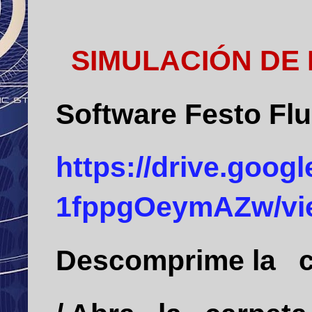
SIMULACIÓN
DE
Software Festo Flu
https://drive.goo
1fppgOeymAZw/vi
Descomprime la