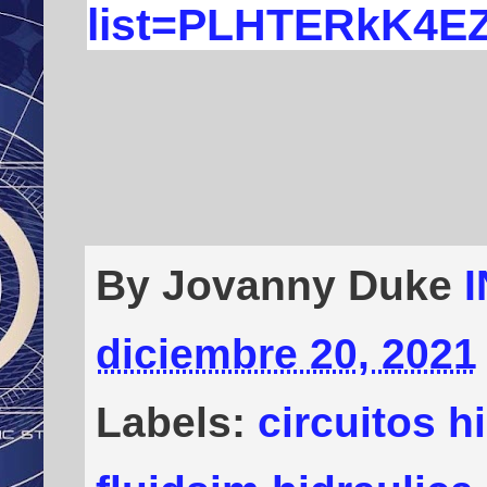
list=PLHTERkK4E
By Jovanny Duke
diciembre 20, 2021
Labels:
circuitos h