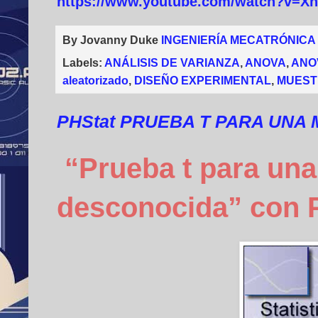
https://www.youtube.com/watch?v=X
By Jovanny Duke
INGENIERÍA MECATRÓNICA
Labels:
ANÁLISIS DE VARIANZA
,
ANOVA
,
ANO
aleatorizado
,
DISEÑO EXPERIMENTAL
,
MUEST
PHStat PRUEBA T PARA UNA
“Prueba t para una
desconocida” con 