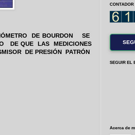
CONTADOR 
NÓMETRO
DE BOURDON
SE
SEG
O
DE QUE
LAS
MEDICIONES
SMISOR
DE PRESIÓN
PATRÓN
SEGUIR EL
Acerca de m