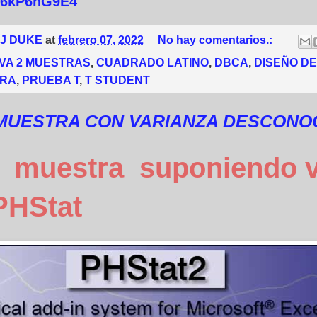
n6kP6nG9E4
 J DUKE
at
febrero 07, 2022
No hay comentarios.:
VA 2 MUESTRAS
,
CUADRADO LATINO
,
DBCA
,
DISEÑO D
RA
,
PRUEBA T
,
T STUDENT
 MUESTRA CON VARIANZA DESCONO
muestra
suponiendo v
PHStat