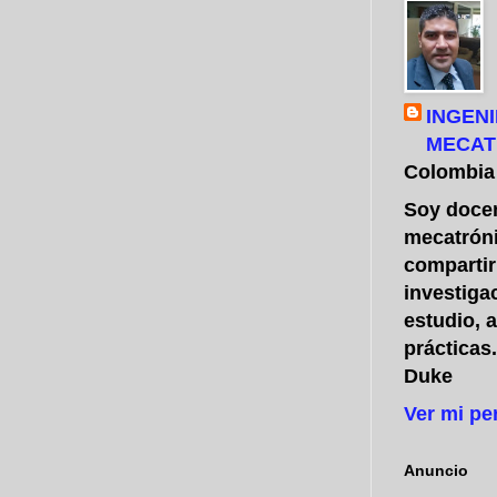
INGENI
MECAT
Colombia
Soy docen
mecatróni
compartir
investiga
estudio, 
prácticas
Duke
Ver mi pe
Anuncio