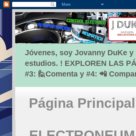
Jóvenes, soy Jovanny DuKe y lo
estudios. ! EXPLOREN LAS PÁG
#3: 🙋Comenta y #4: 📲 Compa
Página Principal
ELECTRONEUMÁ