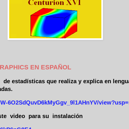
RAPHICS EN ESPAÑOL
e
de estadísticas que realiza y explica en lengu
adas.
4ZvMW-6O2SdQuvD6kMyGgv_9l1AHnYV/view?usp=
ste
video
para su
instalación