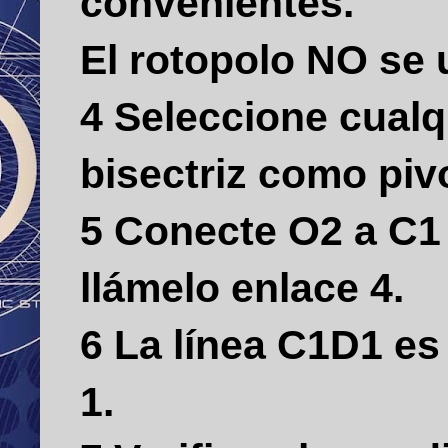
convenientes.
El rotopolo NO se u
4 Seleccione cualq
bisectriz como piv
5 Conecte O2 a C1 
llámelo enlace 4.
6 La línea C1D1 es 
1.