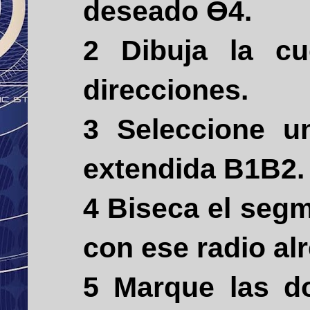
deseado ϴ4.
2 Dibuja la c
direcciones.
3 Seleccione u
extendida B1B2.
4 Biseca el segm
con ese radio al
5 Marque las do