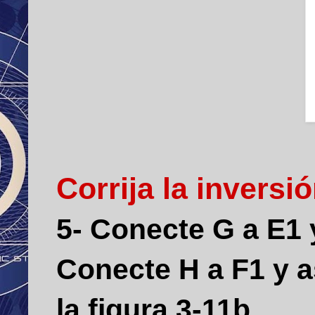
Corrija la inversi
5- Conecte G a E1 
Conecte H a F1 y a
la figura 3-11b.