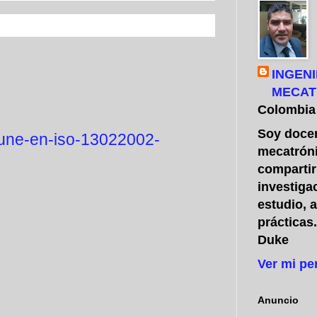
INGENI
MECAT
Colombia
Soy docen
/une-en-iso-13022002-
mecatróni
compartir
investiga
estudio, 
prácticas
Duke
Ver mi pe
Anuncio