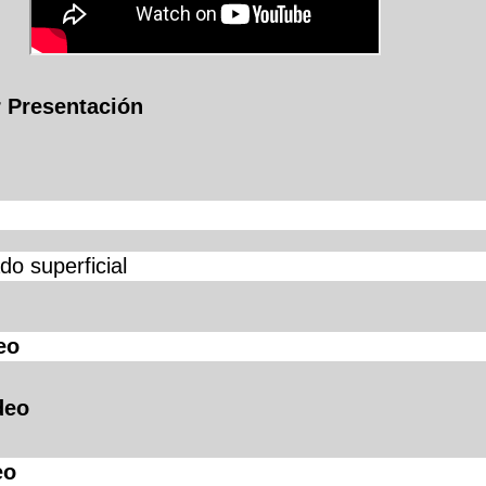
r Presentación
o superficial
eo
deo
eo