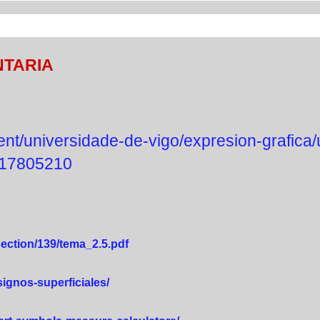
TARIA
nt/universidade-de-vigo/expresion-grafica
l/17805210
section/139/tema_2.5.pdf
ignos-superficiales/