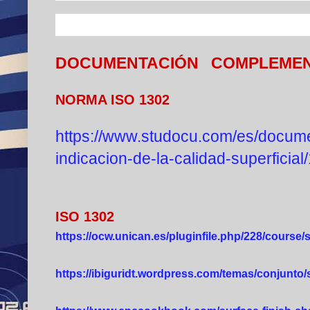
DOCUMENTACIÓN COMPLEMEN
NORMA ISO 1302
https://www.studocu.com/es/docume
indicacion-de-la-calidad-superficia
ISO 1302
https://ocw.unican.es/pluginfile.php/228/course/
https://ibiguridt.wordpress.com/temas/conjunto/s