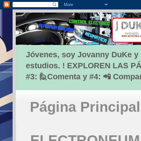
Jóvenes, soy Jovanny DuKe y lo
estudios. ! EXPLOREN LAS PÁG
#3: 🙋Comenta y #4: 📲 Compa
Página Principal
ELECTRONEUMÁ