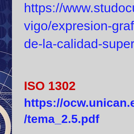
https://www.studo
vigo/expresion-gra
de-la-calidad-supe
ISO 1302
https://ocw.unican.
/tema_2.5.pdf