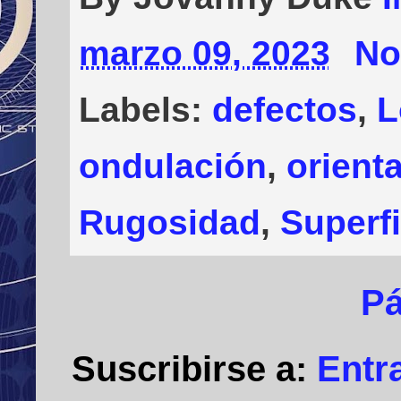
marzo 09, 2023
No
Labels:
defectos
,
L
ondulación
,
orient
Rugosidad
,
Superf
Pá
Suscribirse a:
Entr